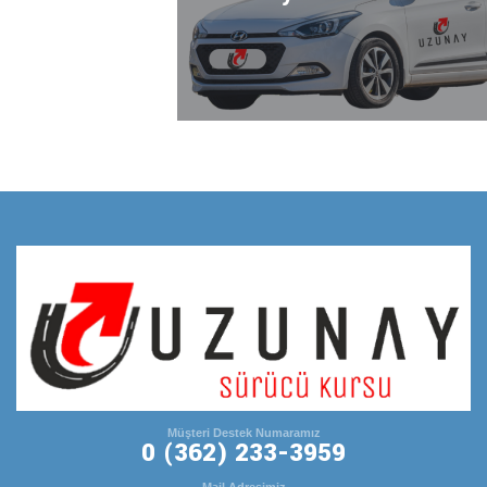
Müşteri Destek Numaramız
0 (362) 233-3959